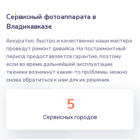
Заказать
Сервисный фотоаппарата в
Не захватывает бумагу
Владикавказе
600 руб.
Аккуратно, быстро и качественно наши мастера
Заказать
проведут ремонт девайса. На постремонтный
период предоставляется гарантия, поэтому
Грязная печать
если во время дальнейшей эксплуатации
350 руб.
техники возникнут какие-то проблемы, можно
снова обратиться к нам для их решения.
Заказать
Ремонт механики сканирующей головки
5
1800 руб.
Заказать
Сервисных
городов
Ремонт инвертора лампы подсветки