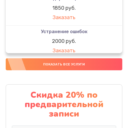
1850 руб.
Заказать
Устранение ошибок
2000 руб.
Заказать
Ремонт после залития
ПОКАЗАТЬ ВСЕ УСЛУГИ
1730 руб.
Заказать
Скидка 20% по
Ремонт электроплаты
предварительной
1320 руб.
записи
Заказать