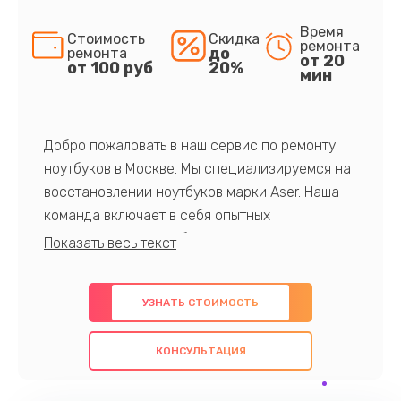
Время
Стоимость
Скидка
ремонта
до
ремонта
от 20
от 100 руб
20%
мин
Добро пожаловать в наш сервис по ремонту
ноутбуков в Москве. Мы специализируемся на
восстановлении ноутбуков марки Aser. Наша
команда включает в себя опытных
профессионалов с обширными знаниями и
многолетним опытом в данной области. Мы
предлагаем быстрый и качественный ремонт с
УЗНАТЬ СТОИМОСТЬ
использованием оригинальных компонентов, а
также гарантируем качество всех
КОНСУЛЬТАЦИЯ
проведенных работ. Наша цель - предоставить
клиентам надежное и профессиональное