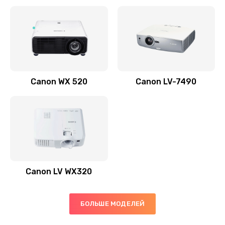
Заказать
Скрипит, трещит
600 руб.
Заказать
Canon WX 520
Canon LV-7490
Переполнен абсорбер
300 руб.
Заказать
Не видит бумагу
550 руб.
Canon LV WX320
Заказать
Зажевывает бумагу
БОЛЬШЕ МОДЕЛЕЙ
500 руб.