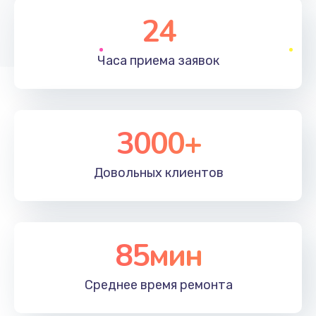
1350 руб.
24
Заказать
Часа приема
заявок
Перепрошивка, восстановление ПО
680 руб.
Заказать
3000+
Замена матричного блока
2000 руб.
Довольных
клиентов
Заказать
Комплексная чистка
85мин
600 руб.
Заказать
Среднее время
ремонта
Замена лампы подсветки