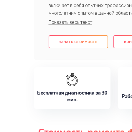
включает в себя опытных профессион
многолетним опытом в данной област
качественный ремонт с использовани
гарантируем качество всех проведенн
клиентам надежное и профессиональн
УЗНАТЬ СТОИМОСТЬ
КОН
потребности наилучшим образом. Не 
сейчас!
Бесплатная диагностика за 30
Рабо
мин.