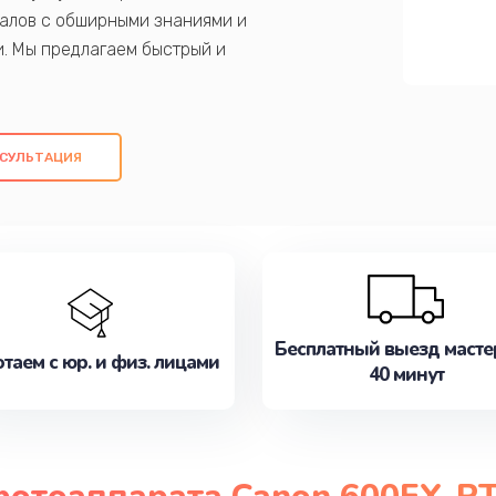
алов с обширными знаниями и
и. Мы предлагаем быстрый и
ем оригинальных компонентов, а также
ых работ. Наша цель - предоставить
ое обслуживание, удовлетворяя их
СУЛЬТАЦИЯ
медлите записаться на ремонт уже
Бесплатный выезд масте
таем с юр. и физ. лицами
40 минут