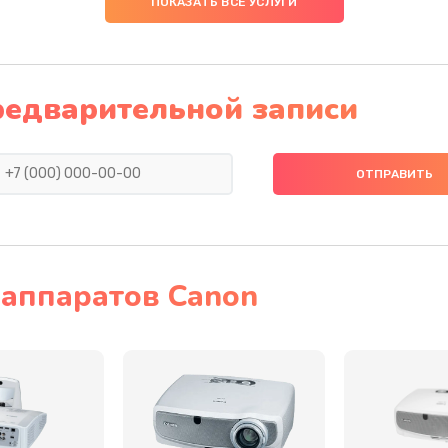
ПОКАЗАТЬ ВСЕ УСЛУГИ
20 мин
2 года
30 мин
2 года
редварительной записи
50 мин
3 года
30 мин
2 года
30 мин
2 года
аппаратов Canon
30 мин
1 год
30 мин
3 года
40 мин
1 год