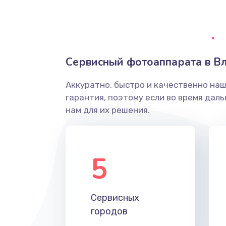
Грязная печать
Ремонт механики сканирующей 
Сервисный фотоаппарата в В
Ремонт инвертора лампы подсв
Аккуратно, быстро и качественно на
гарантия, поэтому если во время дал
Перепрошивка, восстановление
нам для их решения.
Замена матричного блока
5
Комплексная чистка
Замена лампы подсветки
Сервисных
городов
Ремонт блока управления