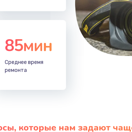
20 мин
1 год
30 мин
3 года
85мин
Среднее время
ремонта
осы, которые нам задают чащ