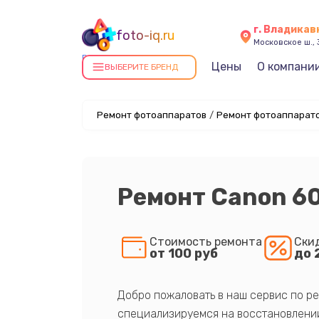
г. Владикав
foto-iq.ru
Московское ш., 
Ремонт фотоаппаратов в
Цены
О компани
ВЫБЕРИТЕ БРЕНД
Владикавказе
Ремонт фотоаппаратов
/
Ремонт фотоаппарато
Ремонт Canon 6
Стоимость ремонта
Ски
от 100 руб
до 
Добро пожаловать в наш сервис по ре
специализируемся на восстановлении