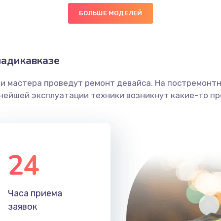
БОЛЬШЕ МОДЕЛЕЙ
50 мин
1 год
головки
50 мин
1 год
ладикавказе
етки
60 мин
2 года
ши мастера проведут ремонт девайса. На постремонт
ьнейшей эксплуатации техники возникнут какие-то пр
 ПО
20 мин
2 года
30 мин
2 года
24
50 мин
1 год
60 мин
3 года
Часа приема
заявок
40 мин
1 год