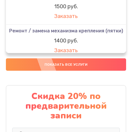
1500 руб.
Заказать
Ремонт / замена механизма крепления (пятки)
1400 руб.
Заказать
Ремонт / замена платы управления
ПОКАЗАТЬ ВСЕ УСЛУГИ
2200 руб.
Заказать
Скидка 20% по
Ремонт платы питания
предварительной
1900 руб.
записи
Заказать