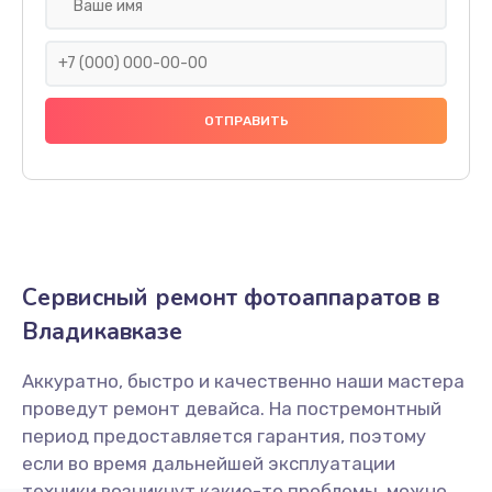
Замена дисплея (экрана)
1900 руб.
Заказать
Замена / ремонт инфракрасного датчика
2000 руб.
Заказать
Ремонт крышки батарейного отсека
Сервисный ремонт фотоаппаратов в
1800 руб.
Владикавказе
Заказать
Аккуратно, быстро и качественно наши мастера
Замена ультразвукового мотора
проведут ремонт девайса. На постремонтный
1800 руб.
период предоставляется гарантия, поэтому
Заказать
если во время дальнейшей эксплуатации
техники возникнут какие-то проблемы, можно