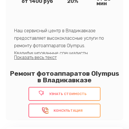
от 1400 руб
20%
мин
Наш сервисный центр в Владикавказе
предоставляет высококлассные услуги по
ремонту фотоаппаратов Olympus.
Квалифицированные специалисты,
современное оборудование и оригинальные
запчасти обеспечивают надежность и
Ремонт фотоаппаратов Olympus
долгосрочную работоспособность вашего
в Владикавказе
устройства после ремонта.
Доверьте свою фототехнику Olympus
УЗНАТЬ СТОИМОСТЬ
профессионалам!
КОНСУЛЬТАЦИЯ