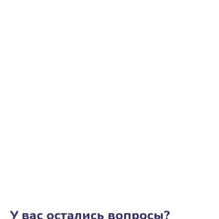
Замена трубок гидравлики
850 руб.
Заказать
Ремонт клапана термоблока
800 руб.
Заказать
Замена двигателя кофемолки
1500 руб.
Заказать
Замена прокладок
1250 руб.
Заказать
У вас остались вопросы?