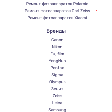
Ремонт электронного узла
Ремонт фотоаппаратов Polaroid
3650 руб.
Ремонт фотоаппаратов Carl Zeiss
Ремонт фотоаппаратов Xiaomi
Заказать
Ремонт фотоаппаратов LUMIX
Бренды
Ремонт фотоаппаратов Kodak
Ремонт фотоаппаратов Blackmagic
Canon
Nikon
Fujifilm
YongNuo
Pentax
Sigma
Olympus
Зенит
Zeiss
Leica
Samsung