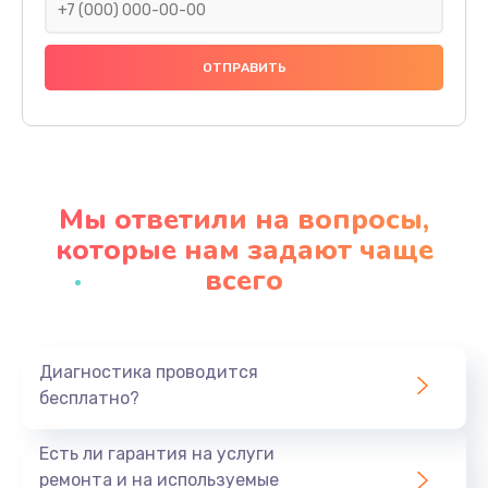
Замена панелей
1250 руб.
Заказать
Ремонт термостата
1600 руб.
Мы ответили на вопросы,
Заказать
которые нам задают чаще
всего
Замена клапана термоблока
1800 руб.
Заказать
Диагностика проводится
бесплатно?
Ремонт датчика воды
1900 руб.
Есть ли гарантия на услуги
Заказать
ремонта и на используемые