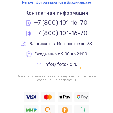
Ремонт фотоаппаратов в Владикавказе
Ремонт платы управления
Контактная информация
3500 руб.
Заказать
+7 (800) 101-16-70
+7 (800) 101-16-70
Перепрошивка
3650 руб.
Владикавказ
,
 Московское ш., 3К
Заказать
Ежедневно с 9:00 до 21:00
Замена жерновов
info@foto-iq.ru
2500 руб.
Заказать
Все консультации по телефону в нашем сервисе
совершенно бесплатны
Ремонт дренажного клапана
2300 руб.
Заказать