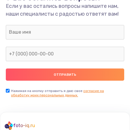
Если у вас остались вопросы напишите нам,
Замена мультиклапана
наши специалисты с радостью ответят вам!
3000 руб.
Заказать
Ремонт двигателя кофемолки
1000 руб.
Заказать
Ремонт помпы
2650 руб.
Заказать
Нажимая на кнопку отправить я даю свое
согласие на
обработку моих персональных данных.
Замена уплотнителя
750 руб.
Заказать
foto-iq.ru