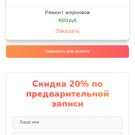
Ремонт жерновов
1000 руб.
Заказать
Замена колец
ПОКАЗАТЬ ВСЕ УСЛУГИ
1250 руб.
Заказать
Замена скобок
Скидка 20% по
1250 руб.
предварительной
Заказать
записи
Замена пластмассовых элементов корпуса
1250 руб.
Заказать