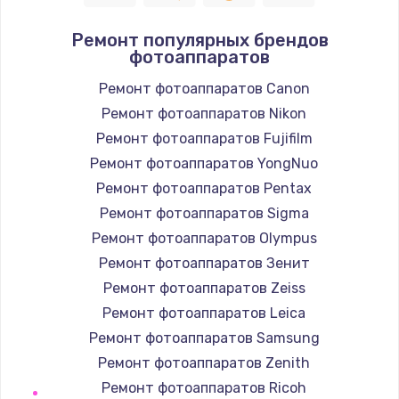
Полный ремонт заварочного блока
Ремонт популярных брендов
2850 руб.
фотоаппаратов
Заказать
Ремонт фотоаппаратов Canon
Ремонт фотоаппаратов Nikon
Ремонт электромагнитного клапана
Ремонт фотоаппаратов Fujifilm
2050 руб.
Ремонт фотоаппаратов YongNuo
Заказать
Ремонт фотоаппаратов Pentax
Ремонт дренажа
Ремонт фотоаппаратов Sigma
2400 руб.
Ремонт фотоаппаратов Olympus
Ремонт фотоаппаратов Зенит
Заказать
Ремонт фотоаппаратов Zeiss
Чистка дренажа
Ремонт фотоаппаратов Leica
1500 руб.
Ремонт фотоаппаратов Samsung
Ремонт фотоаппаратов Zenith
Заказать
Ремонт фотоаппаратов Ricoh